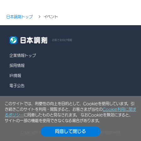
日本調剤トップ
イベント
お客さま向け情報
企業情報トップ
採用情報
IR情報
電子公告
このサイトでは、利便性の向上を目的として、Cookieを使用しています。引
情報セキュリティポリシー
個人情報保護方針
き続きこのサイトを利用・閲覧すると、お客さまが当社の
Cookie利用に関す
ソーシャルメディアポリシー
行動計画
利用規約
るポリシー
に同意したものと見なされます。 なおCookieを無効にすると、
サイトの一部の機能を使用できなくなる場合があります。
サイトマップ
同意して閉じる
Copyright © NIHON CHOUZAI Co., Ltd. All rights reserved.