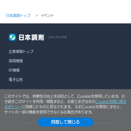
日本調剤トップ
イベント
お客さま向け情報
企業情報トップ
採用情報
IR情報
電子公告
このサイトでは、利便性の向上を目的として、Cookieを使用しています。引
情報セキュリティポリシー
個人情報保護方針
き続きこのサイトを利用・閲覧すると、お客さまが当社の
Cookie利用に関す
ソーシャルメディアポリシー
行動計画
利用規約
るポリシー
に同意したものと見なされます。 なおCookieを無効にすると、
サイトの一部の機能を使用できなくなる場合があります。
サイトマップ
同意して閉じる
Copyright © NIHON CHOUZAI Co., Ltd. All rights reserved.