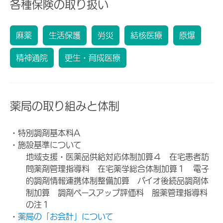
各種保険の取り扱い
麻薬
生活保護
労災
結核医療
原爆
精神通院
更生・育成医療
薬局の取り組みと体制
・特別調剤基本料A
・施設基準について
地域支援・医薬品供給対応体制加算４ 在宅患者訪
問薬剤管理指導料 在宅薬学総合体制加算１ 電子
的調剤情報連携体制整備加算 バイオ後続品調剤体
制加算 調剤ベースアップ評価料 服薬管理指導料
の注１
・
薬局の「お会計」について