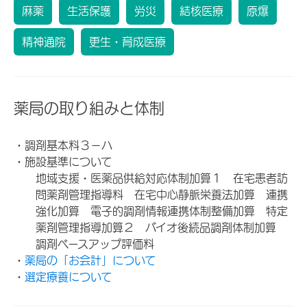
麻薬
生活保護
労災
結核医療
原爆
精神通院
更生・育成医療
薬局の取り組みと体制
・調剤基本料３－ハ
・施設基準について
地域支援・医薬品供給対応体制加算１ 在宅患者訪
問薬剤管理指導料 在宅中心静脈栄養法加算 連携
強化加算 電子的調剤情報連携体制整備加算 特定
薬剤管理指導加算２ バイオ後続品調剤体制加算
調剤ベースアップ評価料
・
薬局の「お会計」について
・
選定療養について