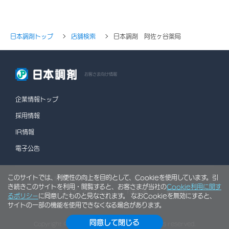
日本調剤トップ
店舗検索
日本調剤 阿佐ヶ谷薬局
お客さま向け情報
企業情報トップ
採用情報
IR情報
電子公告
このサイトでは、利便性の向上を目的として、Cookieを使用しています。引
情報セキュリティポリシー
個人情報保護方針
き続きこのサイトを利用・閲覧すると、お客さまが当社の
Cookie利用に関す
ソーシャルメディアポリシー
行動計画
利用規約
るポリシー
に同意したものと見なされます。 なおCookieを無効にすると、
サイトの一部の機能を使用できなくなる場合があります。
サイトマップ
同意して閉じる
Copyright © NIHON CHOUZAI Co., Ltd. All rights reserved.