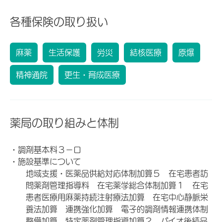
各種保険の取り扱い
麻薬
生活保護
労災
結核医療
原爆
精神通院
更生・育成医療
薬局の取り組みと体制
・調剤基本料３－ロ
・施設基準について
地域支援・医薬品供給対応体制加算５ 在宅患者訪
問薬剤管理指導料 在宅薬学総合体制加算１ 在宅
患者医療用麻薬持続注射療法加算 在宅中心静脈栄
養法加算 連携強化加算 電子的調剤情報連携体制
整備加算 特定薬剤管理指導加算２ バイオ後続品