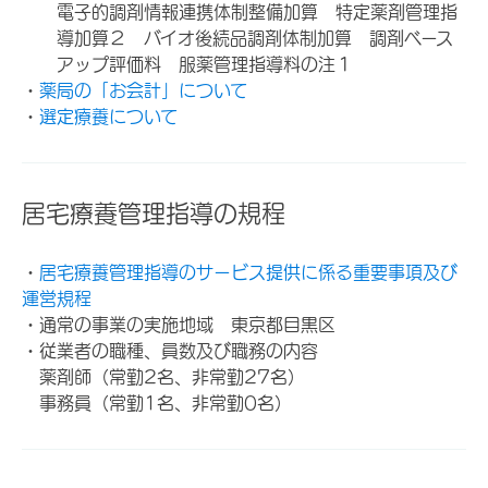
電子的調剤情報連携体制整備加算 特定薬剤管理指
導加算２ バイオ後続品調剤体制加算 調剤ベース
アップ評価料 服薬管理指導料の注１
・
薬局の「お会計」について
・
選定療養について
居宅療養管理指導の規程
・
居宅療養管理指導のサービス提供に係る重要事項及び
運営規程
・通常の事業の実施地域 東京都目黒区
・従業者の職種、員数及び職務の内容
薬剤師（常勤2名、非常勤27名）
事務員（常勤1名、非常勤0名）