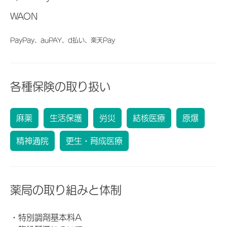
WAON
PayPay、auPAY、d払い、楽天Pay
各種保険の取り扱い
麻薬
生活保護
労災
結核医療
原爆
精神通院
更生・育成医療
薬局の取り組みと体制
・特別調剤基本料A