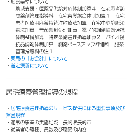
・施設基準について
地域支援・医薬品供給対応体制加算４ 在宅患者訪
問薬剤管理指導料 在宅薬学総合体制加算１ 在宅
患者医療用麻薬持続注射療法加算 在宅中心静脈栄
養法加算 無菌製剤処理加算 電子的調剤情報連携
体制整備加算 特定薬剤管理指導加算２ バイオ後
続品調剤体制加算 調剤ベースアップ評価料 服薬
管理指導料の注１
・
薬局の「お会計」について
・
選定療養について
居宅療養管理指導の規程
・
居宅療養管理指導のサービス提供に係る重要事項及び
運営規程
・通常の事業の実施地域 長崎県長崎市
・従業者の職種、員数及び職務の内容