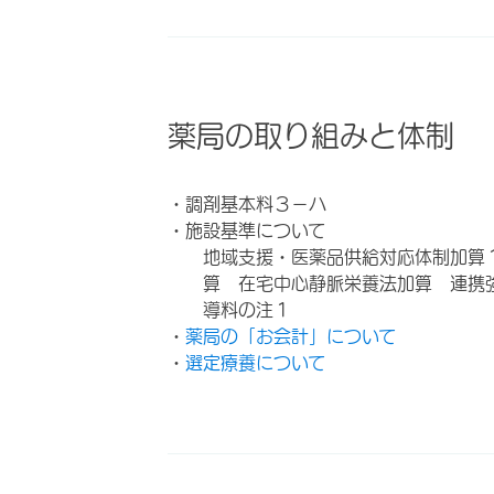
薬局の取り組みと体制
・調剤基本料３－ハ
・施設基準について
地域支援・医薬品供給対応体制加算
算 在宅中心静脈栄養法加算 連携
導料の注１
・
薬局の「お会計」について
・
選定療養について