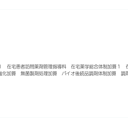
１ 在宅患者訪問薬剤管理指導料 在宅薬学総合体制加算１ 
強化加算 無菌製剤処理加算 バイオ後続品調剤体制加算 調