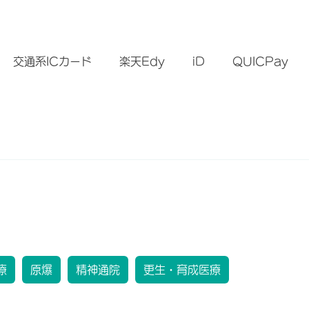
）
交通系ICカード
楽天Edy
iD
QUICPay
療
原爆
精神通院
更生・育成医療