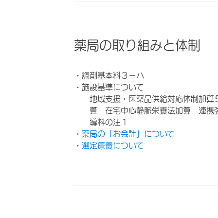
薬局の取り組みと体制
・調剤基本料３－ハ
・施設基準について
地域支援・医薬品供給対応体制加算
算 在宅中心静脈栄養法加算 連携
導料の注１
・
薬局の「お会計」について
・
選定療養について