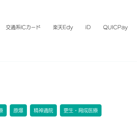
）
交通系ICカード
楽天Edy
iD
QUICPay
療
原爆
精神通院
更生・育成医療