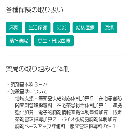
各種保険の取り扱い
麻薬
生活保護
労災
結核医療
原爆
精神通院
更生・育成医療
薬局の取り組みと体制
・調剤基本料３－ハ
・施設基準について
地域支援・医薬品供給対応体制加算５ 在宅患者訪
問薬剤管理指導料 在宅薬学総合体制加算１ 連携
強化加算 電子的調剤情報連携体制整備加算 特定
薬剤管理指導加算２ バイオ後続品調剤体制加算
調剤ベースアップ評価料 服薬管理指導料の注１