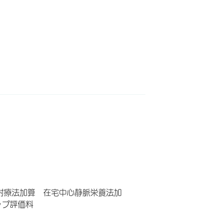
射療法加算 在宅中心静脈栄養法加
ップ評価料