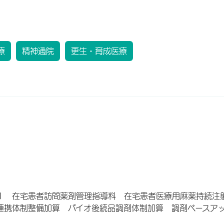
療
精神通院
更生・育成医療
１ 在宅患者訪問薬剤管理指導料 在宅患者医療用麻薬持続注
連携体制整備加算 バイオ後続品調剤体制加算 調剤ベースア