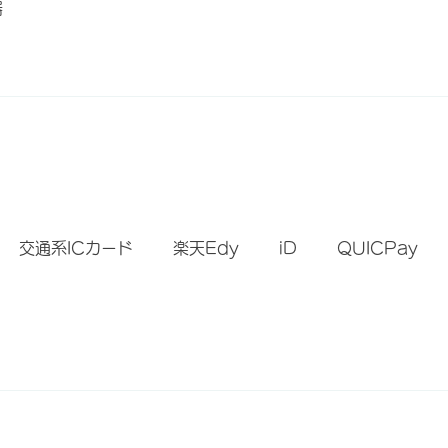
器
）
交通系ICカード
楽天Edy
iD
QUICPay