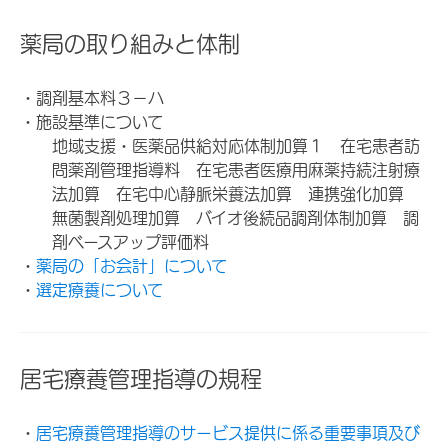
薬局の取り組みと体制
・調剤基本料３－ハ
・施設基準について
地域支援・医薬品供給対応体制加算１ 在宅患者訪
問薬剤管理指導料 在宅患者医療用麻薬持続注射療
法加算 在宅中心静脈栄養法加算 連携強化加算
無菌製剤処理加算 バイオ後続品調剤体制加算 調
剤ベースアップ評価料
・
薬局の「お会計」について
・
選定療養について
居宅療養管理指導の規程
・
居宅療養管理指導のサービス提供に係る重要事項及び