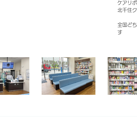
ケアリボ
北千住ク
全国どち
す