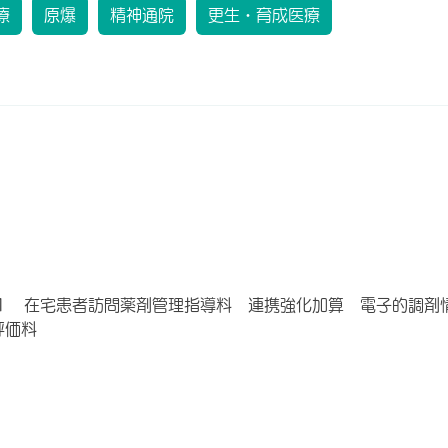
療
原爆
精神通院
更生・育成医療
１ 在宅患者訪問薬剤管理指導料 連携強化加算 電子的調剤
評価料