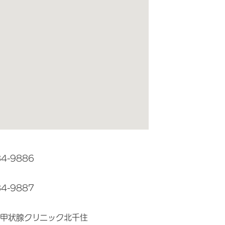
84-9886
84-9887
甲状腺クリニック北千住