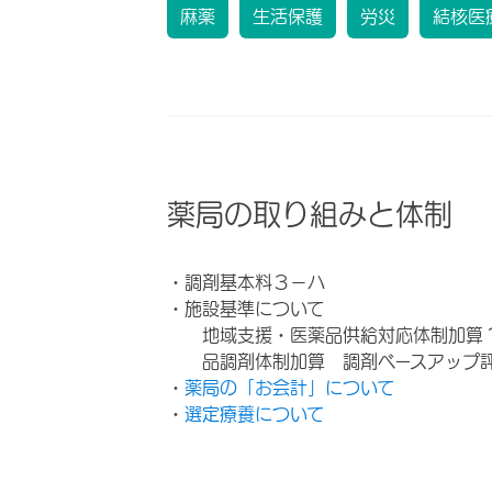
麻薬
生活保護
労災
結核医
薬局の取り組みと体制
・調剤基本料３－ハ
・施設基準について
地域支援・医薬品供給対応体制加算
品調剤体制加算 調剤ベースアップ
・
薬局の「お会計」について
・
選定療養について