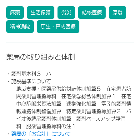
麻薬
生活保護
労災
結核医療
原爆
精神通院
更生・育成医療
薬局の取り組みと体制
・調剤基本料３－ハ
・施設基準について
地域支援・医薬品供給対応体制加算５ 在宅患者訪
問薬剤管理指導料 在宅薬学総合体制加算１ 在宅
中心静脈栄養法加算 連携強化加算 電子的調剤情
報連携体制整備加算 特定薬剤管理指導加算２ バ
イオ後続品調剤体制加算 調剤ベースアップ評価
料 服薬管理指導料の注１
・
薬局の「お会計」について