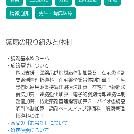
精神通院
更生・育成医療
薬局の取り組みと体制
・調剤基本料３－ハ
・施設基準について
地域支援・医薬品供給対応体制加算５ 在宅患者訪
問薬剤管理指導料 在宅薬学総合体制加算１ 在宅
患者医療用麻薬持続注射療法加算 在宅中心静脈栄
養法加算 連携強化加算 電子的調剤情報連携体制
整備加算 特定薬剤管理指導加算２ バイオ後続品
調剤体制加算 調剤ベースアップ評価料 服薬管理
指導料の注１
・
薬局の「お会計」について
・
選定療養について