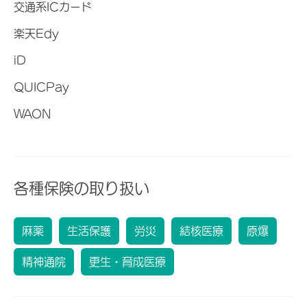
交通系ICカード
楽天Edy
iD
QUICPay
WAON
各種保険の取り扱い
麻薬
生活保護
労災
結核医療
原爆
精神通院
更生・育成医療