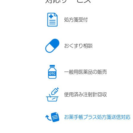
処方箋受付
おくすり相談
一般用医薬品の販売
使用済み注射針回収
お薬手帳プラス処方箋送信対応