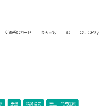
）
交通系ICカード
楽天Edy
iD
QUICPay
療
原爆
精神通院
更生・育成医療