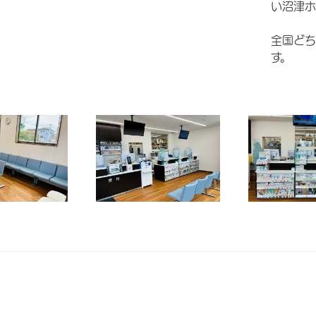
い沼津ホ
全国どち
す。