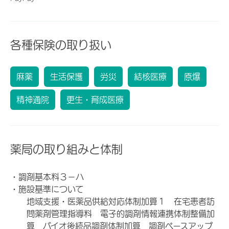
各種保険の取り扱い
麻薬
生活保護
労災
結核医療
原爆
精神通院
更生・育成医療
薬局の取り組みと体制
・調剤基本料３－ハ
・施設基準について
地域支援・医薬品供給対応体制加算１ 在宅患者訪
問薬剤管理指導料 電子的調剤情報連携体制整備加
算 バイオ後続品調剤体制加算 調剤ベースアップ