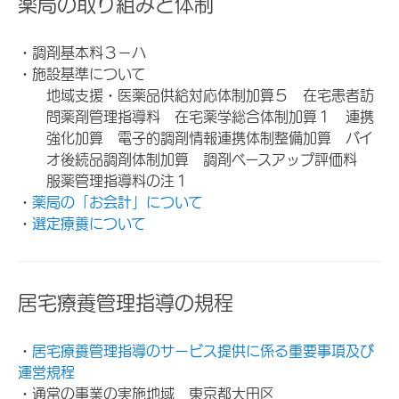
薬局の取り組みと体制
・調剤基本料３－ハ
・施設基準について
地域支援・医薬品供給対応体制加算５ 在宅患者訪
問薬剤管理指導料 在宅薬学総合体制加算１ 連携
強化加算 電子的調剤情報連携体制整備加算 バイ
オ後続品調剤体制加算 調剤ベースアップ評価料
服薬管理指導料の注１
・
薬局の「お会計」について
・
選定療養について
居宅療養管理指導の規程
・
居宅療養管理指導のサービス提供に係る重要事項及び
運営規程
・通常の事業の実施地域 東京都大田区