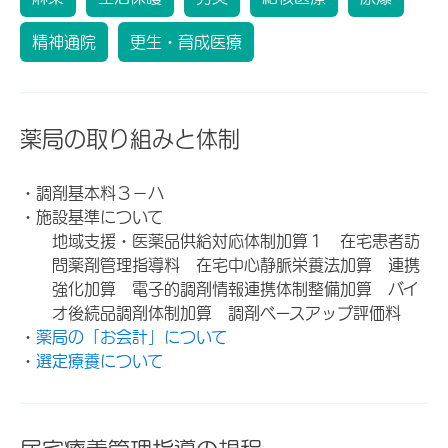
精神通院
更生・育成医療
薬局の取り組みと体制
・調剤基本料３－ハ
・施設基準について
地域支援・医薬品供給対応体制加算１ 在宅患者訪
問薬剤管理指導料 在宅中心静脈栄養法加算 連携
強化加算 電子的調剤情報連携体制整備加算 バイ
オ後続品調剤体制加算 調剤ベースアップ評価料
・
薬局の「お会計」について
・
選定療養について