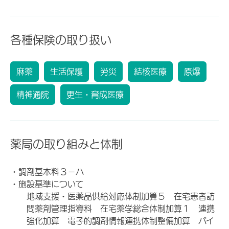
各種保険の取り扱い
麻薬
生活保護
労災
結核医療
原爆
精神通院
更生・育成医療
薬局の取り組みと体制
・調剤基本料３－ハ
・施設基準について
地域支援・医薬品供給対応体制加算５ 在宅患者訪
問薬剤管理指導料 在宅薬学総合体制加算１ 連携
強化加算 電子的調剤情報連携体制整備加算 バイ