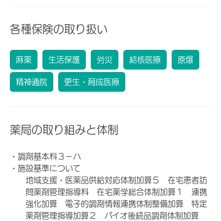
各種保険の取り扱い
麻薬
生活保護
労災
結核医療
原爆
精神通院
更生・育成医療
薬局の取り組みと体制
・調剤基本料３－ハ
・施設基準について
地域支援・医薬品供給対応体制加算５ 在宅患者訪
問薬剤管理指導料 在宅薬学総合体制加算１ 連携
強化加算 電子的調剤情報連携体制整備加算 特定
薬剤管理指導加算２ バイオ後続品調剤体制加算