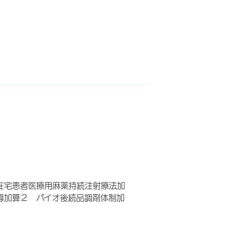
在宅患者医療用麻薬持続注射療法加
導加算２ バイオ後続品調剤体制加