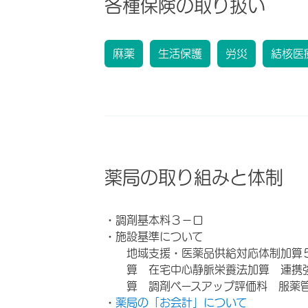
各種保険の取り扱い
麻薬
生活保護
労災
結核医
薬局の取り組みと体制
・調剤基本料３－ロ
・施設基準について
地域支援・医薬品供給対応体制加算
算 在宅中心静脈栄養法加算 連携
算 調剤ベースアップ評価料 服薬
・
薬局の「お会計」について