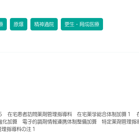
療
原爆
精神通院
更生・育成医療
５ 在宅患者訪問薬剤管理指導料 在宅薬学総合体制加算１ 
強化加算 電子的調剤情報連携体制整備加算 特定薬剤管理指
管理指導料の注１