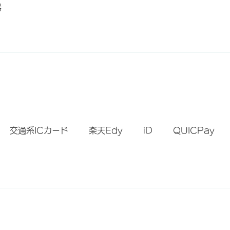
器
）
交通系ICカード
楽天Edy
iD
QUICPay