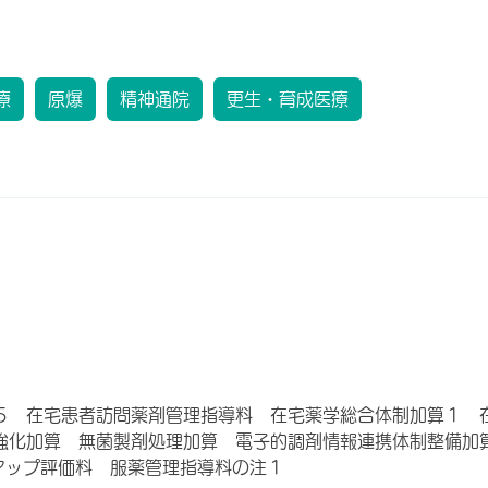
療
原爆
精神通院
更生・育成医療
５ 在宅患者訪問薬剤管理指導料 在宅薬学総合体制加算１ 
強化加算 無菌製剤処理加算 電子的調剤情報連携体制整備加
アップ評価料 服薬管理指導料の注１