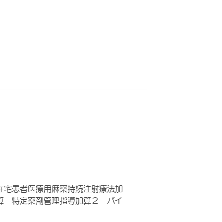
在宅患者医療用麻薬持続注射療法加
算 特定薬剤管理指導加算２ バイ