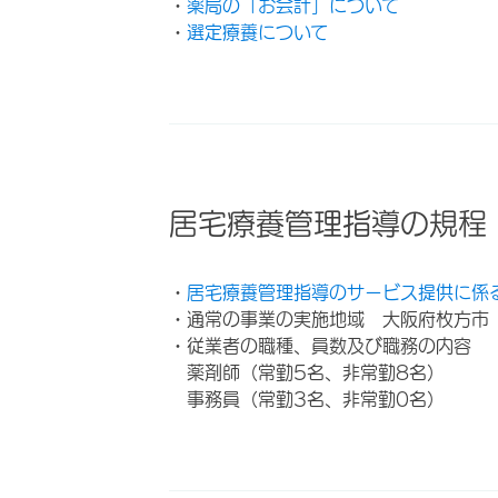
・
薬局の「お会計」について
・
選定療養について
居宅療養管理指導の規程
・
居宅療養管理指導のサービス提供に係
・通常の事業の実施地域 大阪府枚方市
・従業者の職種、員数及び職務の内容
薬剤師（常勤5名、非常勤8名）
事務員（常勤3名、非常勤0名）