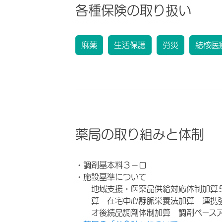
各種保険の取り扱い
麻薬
生活保護
労災
結核医
薬局の取り組みと体制
・調剤基本料３－ロ
・施設基準について
地域支援・医薬品供給対応体制加算
算 在宅中心静脈栄養法加算 連携
オ後続品調剤体制加算 調剤ベース