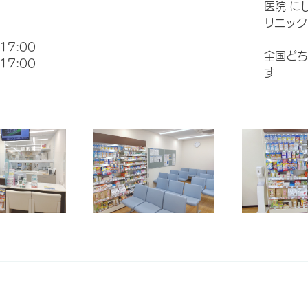
医院 に
リニック
17:00
全国どち
17:00
す