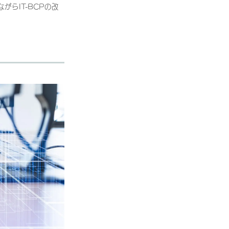
らIT-BCPの改