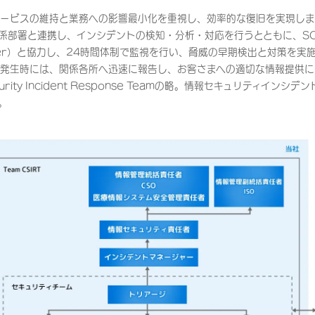
ービスの維持と業務への影響最小化を重視し、効率的な復旧を実現しま
関係部署と連携し、インシデントの検知・分析・対応を行うとともに、SOC（
Center）と協力し、24時間体制で監視を行い、脅威の早期検出と対策を実
発生時には、関係各所へ迅速に報告し、お客さまへの適切な情報提供に
curity Incident Response Teamの略。情報セキュリティイン
。