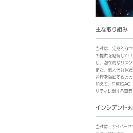
主な取り組み
当社は、定期的なセ
の提供を継続してい
し、潜在的なリスク
また、個人情報保護
管理を徹底するとと
加えて、医療ISAC（I
リティに関する事案
インシデント対
当社は、サイバーセ