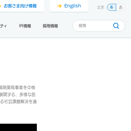
お客さま向け情報
English
あ
文字
あ
ティ
IR情報
採用情報
調剤薬局事業を中核
展開する、多様な医
よる社会課題解決を通