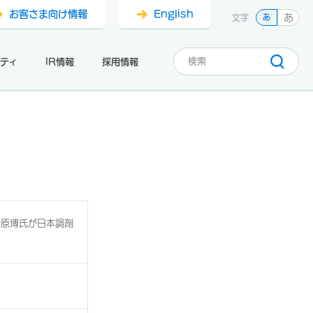
お客さま向け情報
English
あ
文字
あ
ティ
IR情報
採用情報
津原博氏が日本調剤