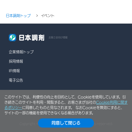
日本調剤トップ
イベント
お客さま向け情報
企業情報トップ
採用情報
IR情報
電子公告
このサイトでは、利便性の向上を目的として、Cookieを使用しています。引
情報セキュリティポリシー
個人情報保護方針
き続きこのサイトを利用・閲覧すると、お客さまが当社の
Cookie利用に関す
ソーシャルメディアポリシー
行動計画
利用規約
るポリシー
に同意したものと見なされます。 なおCookieを無効にすると、
サイトの一部の機能を使用できなくなる場合があります。
サイトマップ
同意して閉じる
Copyright © NIHON CHOUZAI Co., Ltd. All rights reserved.