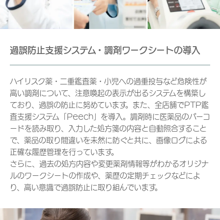
過誤防止支援システム・調剤ワークシートの導入
ハイリスク薬・二重鑑査薬・小児への過重投与など危険性が
高い調剤について、注意喚起の表示が出るシステムを構築し
ており、過誤の防止に努めています。また、全店舗でPTP鑑
査支援システム「Peech」を導入。調剤時に医薬品のバーコ
ードを読み取り、入力した処方箋の内容と自動照合すること
で、薬品の取り間違いを未然に防ぐと共に、画像ログによる
正確な履歴管理を行っています。
さらに、過去の処方内容や変更薬剤情報等がわかるオリジナ
ルのワークシートの作成や、薬歴の定期チェックなどによ
り、高い意識で過誤防止に取り組んでいます。