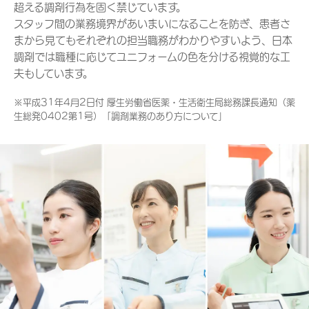
超える調剤行為を固く禁じています。
スタッフ間の業務境界があいまいになることを防ぎ、患者さ
まから見てもそれぞれの担当職務がわかりやすいよう、日本
調剤では職種に応じてユニフォームの色を分ける視覚的な工
夫もしています。
※平成31年4月2日付 厚生労働省医薬・生活衛生局総務課長通知（薬
生総発0402第1号）「調剤業務のあり方について」