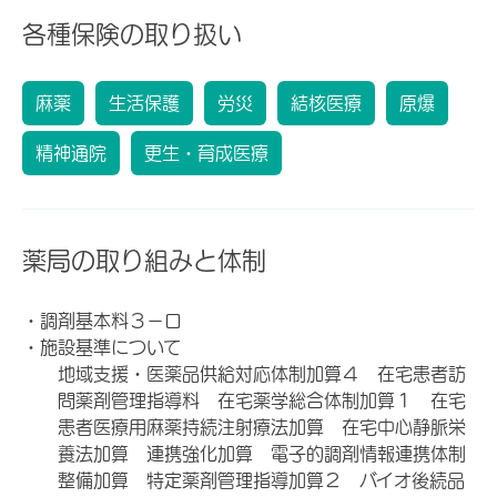
各種保険の取り扱い
麻薬
生活保護
労災
結核医療
原爆
精神通院
更生・育成医療
薬局の取り組みと体制
・調剤基本料３－ロ
・施設基準について
地域支援・医薬品供給対応体制加算４ 在宅患者訪
問薬剤管理指導料 在宅薬学総合体制加算１ 在宅
患者医療用麻薬持続注射療法加算 在宅中心静脈栄
養法加算 連携強化加算 電子的調剤情報連携体制
整備加算 特定薬剤管理指導加算２ バイオ後続品