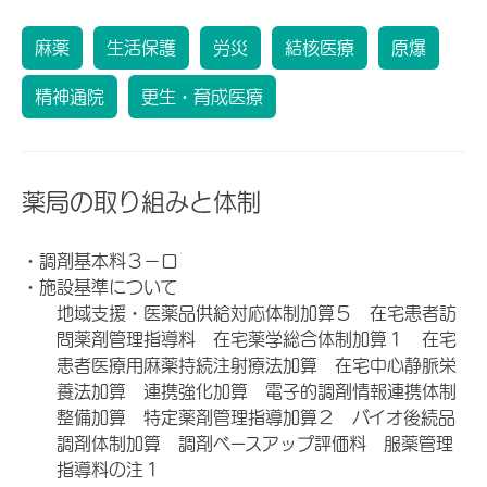
麻薬
生活保護
労災
結核医療
原爆
精神通院
更生・育成医療
薬局の取り組みと体制
・調剤基本料３－ロ
・施設基準について
地域支援・医薬品供給対応体制加算５ 在宅患者訪
問薬剤管理指導料 在宅薬学総合体制加算１ 在宅
患者医療用麻薬持続注射療法加算 在宅中心静脈栄
養法加算 連携強化加算 電子的調剤情報連携体制
整備加算 特定薬剤管理指導加算２ バイオ後続品
調剤体制加算 調剤ベースアップ評価料 服薬管理
指導料の注１