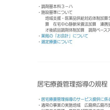
・調剤基本料３－ハ
・施設基準について
地域支援・医薬品供給対応体制加算
算 在宅中心静脈栄養法加算 連携
オ後続品調剤体制加算 調剤ベース
・
薬局の「お会計」について
・
選定療養について
居宅療養管理指導の規程
・
居宅療養管理指導のサービス提供に係
・通常の事業の実施地域 広島県広島市