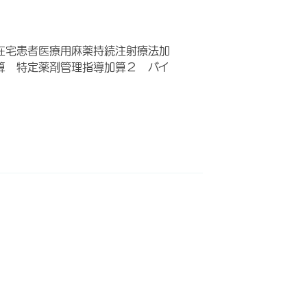
在宅患者医療用麻薬持続注射療法加
算 特定薬剤管理指導加算２ バイ