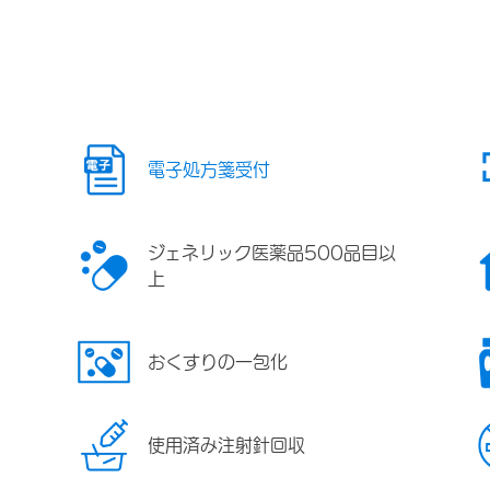
電子処方箋受付
ジェネリック医薬品500品目以
上
おくすりの一包化
使用済み注射針回収