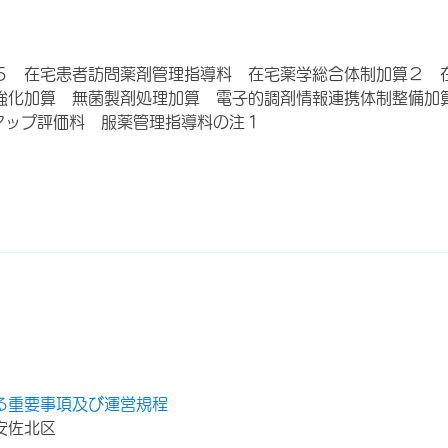
５ 在宅患者訪問薬剤管理指導料 在宅薬学総合体制加算２ 
強化加算 無菌製剤処理加算 電子的調剤情報連携体制整備加
アップ評価料 服薬管理指導料の注１
る重要事項及び運営規程
安佐北区