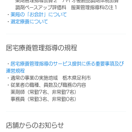
薬剤管理指導加算２ バイオ後続品調剤体制加算
調剤ベースアップ評価料 服薬管理指導料の注１
・
薬局の「お会計」について
・
選定療養について
居宅療養管理指導の規程
・
居宅療養管理指導のサービス提供に係る重要事項及び
運営規程
・通常の事業の実施地域 栃木県足利市
・従業者の職種、員数及び職務の内容
薬剤師（常勤7名、非常勤7名）
事務員（常勤3名、非常勤0名）
店舗からのお知らせ