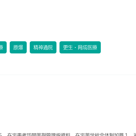
療
原爆
精神通院
更生・育成医療
５ 在宅患者訪問薬剤管理指導料 在宅薬学総合体制加算１ 