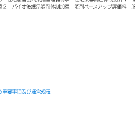
算２ バイオ後続品調剤体制加算 調剤ベースアップ評価料 
る重要事項及び運営規程