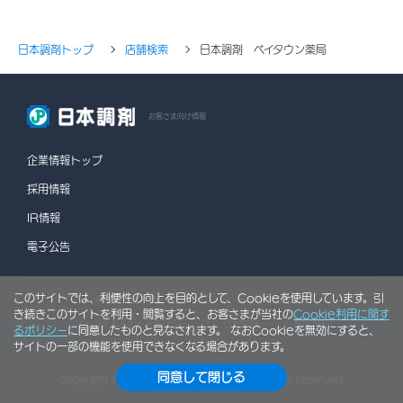
日本調剤トップ
店舗検索
日本調剤 ベイタウン薬局
お客さま向け情報
企業情報トップ
採用情報
IR情報
電子公告
このサイトでは、利便性の向上を目的として、Cookieを使用しています。引
情報セキュリティポリシー
個人情報保護方針
き続きこのサイトを利用・閲覧すると、お客さまが当社の
Cookie利用に関す
ソーシャルメディアポリシー
行動計画
利用規約
るポリシー
に同意したものと見なされます。 なおCookieを無効にすると、
サイトの一部の機能を使用できなくなる場合があります。
サイトマップ
同意して閉じる
Copyright © NIHON CHOUZAI Co., Ltd. All rights reserved.