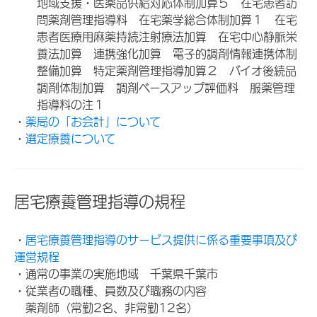
地域支援・医薬品供給対応体制加算５ 在宅患者訪
問薬剤管理指導料 在宅薬学総合体制加算１ 在宅
患者医療用麻薬持続注射療法加算 在宅中心静脈栄
養法加算 連携強化加算 電子的調剤情報連携体制
整備加算 特定薬剤管理指導加算２ バイオ後続品
調剤体制加算 調剤ベースアップ評価料 服薬管理
指導料の注１
・
薬局の「お会計」について
・
選定療養について
居宅療養管理指導の規程
・
居宅療養管理指導のサービス提供に係る重要事項及び
運営規程
・通常の事業の実施地域 千葉県千葉市
・従業者の職種、員数及び職務の内容
薬剤師（常勤2名、非常勤12名）