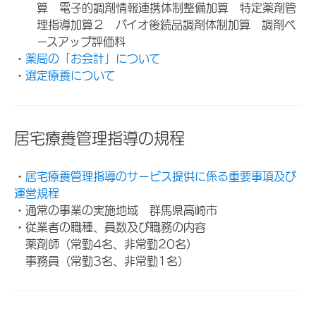
算 電子的調剤情報連携体制整備加算 特定薬剤管
理指導加算２ バイオ後続品調剤体制加算 調剤ベ
ースアップ評価料
・
薬局の「お会計」について
・
選定療養について
居宅療養管理指導の規程
・
居宅療養管理指導のサービス提供に係る重要事項及び
運営規程
・通常の事業の実施地域 群馬県高崎市
・従業者の職種、員数及び職務の内容
薬剤師（常勤4名、非常勤20名）
事務員（常勤3名、非常勤1名）