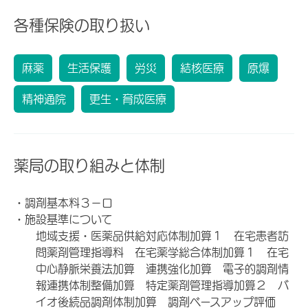
各種保険の取り扱い
麻薬
生活保護
労災
結核医療
原爆
精神通院
更生・育成医療
薬局の取り組みと体制
・調剤基本料３－ロ
・施設基準について
地域支援・医薬品供給対応体制加算１ 在宅患者訪
問薬剤管理指導料 在宅薬学総合体制加算１ 在宅
中心静脈栄養法加算 連携強化加算 電子的調剤情
報連携体制整備加算 特定薬剤管理指導加算２ バ
イオ後続品調剤体制加算 調剤ベースアップ評価