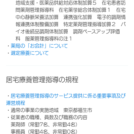
地域支援・医薬品供給対応体制加算５ 在宅患者訪
問薬剤管理指導料 在宅薬学総合体制加算１ 在宅
中心静脈栄養法加算 連携強化加算 電子的調剤情
報連携体制整備加算 特定薬剤管理指導加算２ バ
イオ後続品調剤体制加算 調剤ベースアップ評価
料 服薬管理指導料の注１
・
薬局の「お会計」について
・
選定療養について
居宅療養管理指導の規程
・
居宅療養管理指導のサービス提供に係る重要事項及び
運営規程
・通常の事業の実施地域 東京都福生市
・従業者の職種、員数及び職務の内容
薬剤師（常勤7名、非常勤4名）
事務員（常勤4名、非常勤0名）