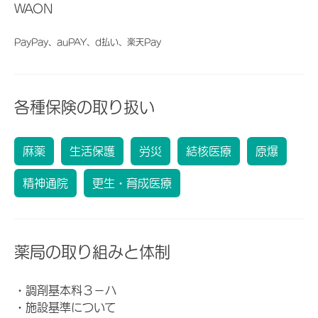
WAON
PayPay、auPAY、d払い、楽天Pay
各種保険の取り扱い
麻薬
生活保護
労災
結核医療
原爆
精神通院
更生・育成医療
薬局の取り組みと体制
・調剤基本料３－ハ
・施設基準について