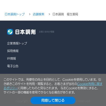
日本調剤トップ
店舗検索
日本調剤 福生薬局
お客さま向け情報
企業情報トップ
採用情報
IR情報
電子公告
このサイトでは、利便性の向上を目的として、Cookieを使用しています。引
情報セキュリティポリシー
個人情報保護方針
き続きこのサイトを利用・閲覧すると、お客さまが当社の
Cookie利用に関す
ソーシャルメディアポリシー
行動計画
利用規約
るポリシー
に同意したものと見なされます。 なおCookieを無効にすると、
サイトの一部の機能を使用できなくなる場合があります。
サイトマップ
同意して閉じる
Copyright © NIHON CHOUZAI Co., Ltd. All rights reserved.