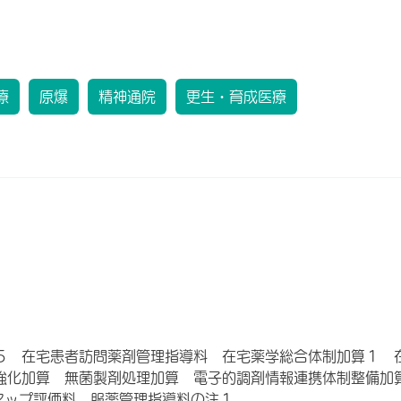
療
原爆
精神通院
更生・育成医療
５ 在宅患者訪問薬剤管理指導料 在宅薬学総合体制加算１ 
強化加算 無菌製剤処理加算 電子的調剤情報連携体制整備加
アップ評価料 服薬管理指導料の注１