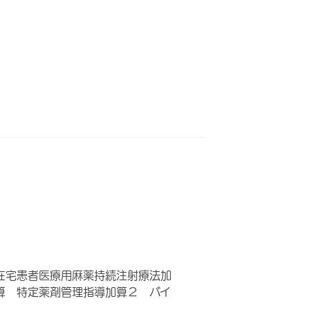
在宅患者医療用麻薬持続注射療法加
算 特定薬剤管理指導加算２ バイ