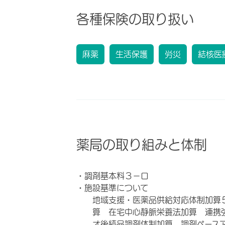
各種保険の取り扱い
麻薬
生活保護
労災
結核医
薬局の取り組みと体制
・調剤基本料３－ロ
・施設基準について
地域支援・医薬品供給対応体制加算
算 在宅中心静脈栄養法加算 連携
オ後続品調剤体制加算 調剤ベース