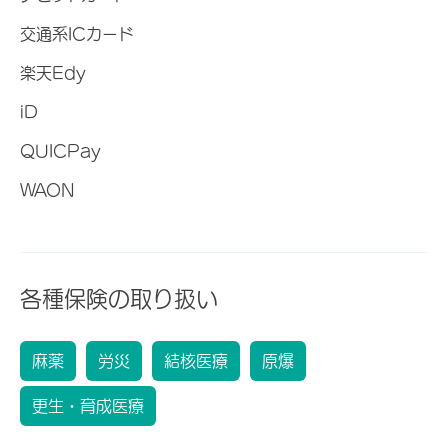
交通系ICカード
楽天Edy
iD
QUICPay
WAON
各種保険の取り扱い
麻薬
労災
結核医療
原爆
更生・育成医療