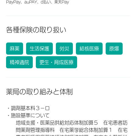
PayPay、auPAY、d払い、楽天Pay
各種保険の取り扱い
麻薬
生活保護
労災
結核医療
原爆
精神通院
更生・育成医療
薬局の取り組みと体制
・調剤基本料３－ロ
・施設基準について
地域支援・医薬品供給対応体制加算５ 在宅患者訪
問薬剤管理指導料 在宅薬学総合体制加算１ 在宅