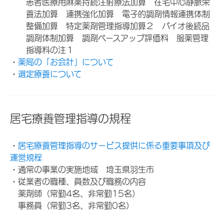
患者医療用麻薬持続注射療法加算 在宅中心静脈栄
養法加算 連携強化加算 電子的調剤情報連携体制
整備加算 特定薬剤管理指導加算２ バイオ後続品
調剤体制加算 調剤ベースアップ評価料 服薬管理
指導料の注１
・
薬局の「お会計」について
・
選定療養について
居宅療養管理指導の規程
・
居宅療養管理指導のサービス提供に係る重要事項及び
運営規程
・通常の事業の実施地域 埼玉県羽生市
・従業者の職種、員数及び職務の内容
薬剤師（常勤4名、非常勤15名）
事務員（常勤3名、非常勤0名）