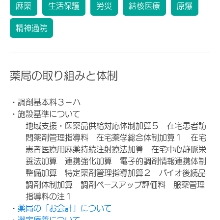
麻薬
生活保護
労災
結核医療
原爆
精神通院
薬局の取り組みと体制
・調剤基本料３－ハ
・施設基準について
地域支援・医薬品供給対応体制加算５ 在宅患者訪
問薬剤管理指導料 在宅薬学総合体制加算１ 在宅
患者医療用麻薬持続注射療法加算 在宅中心静脈栄
養法加算 連携強化加算 電子的調剤情報連携体制
整備加算 特定薬剤管理指導加算２ バイオ後続品
調剤体制加算 調剤ベースアップ評価料 服薬管理
指導料の注１
・
薬局の「お会計」について
・
選定療養について