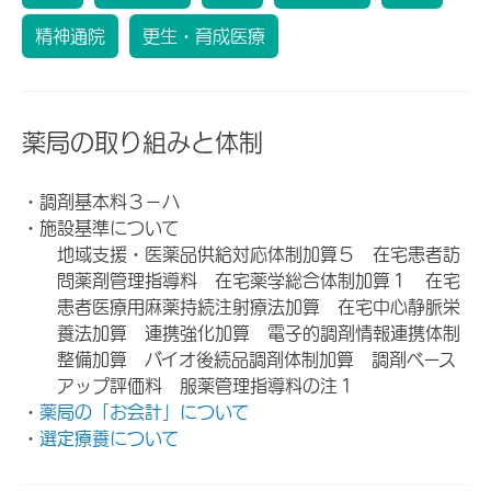
精神通院
更生・育成医療
薬局の取り組みと体制
・調剤基本料３－ハ
・施設基準について
地域支援・医薬品供給対応体制加算５ 在宅患者訪
問薬剤管理指導料 在宅薬学総合体制加算１ 在宅
患者医療用麻薬持続注射療法加算 在宅中心静脈栄
養法加算 連携強化加算 電子的調剤情報連携体制
整備加算 バイオ後続品調剤体制加算 調剤ベース
アップ評価料 服薬管理指導料の注１
・
薬局の「お会計」について
・
選定療養について