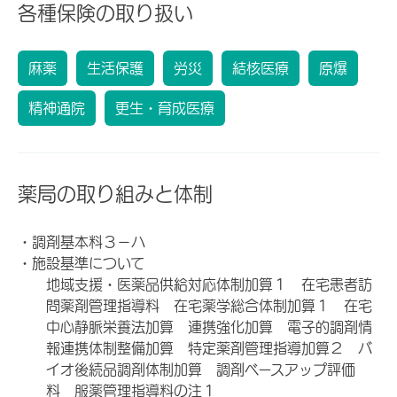
各種保険の取り扱い
麻薬
生活保護
労災
結核医療
原爆
精神通院
更生・育成医療
薬局の取り組みと体制
・調剤基本料３－ハ
・施設基準について
地域支援・医薬品供給対応体制加算１ 在宅患者訪
問薬剤管理指導料 在宅薬学総合体制加算１ 在宅
中心静脈栄養法加算 連携強化加算 電子的調剤情
報連携体制整備加算 特定薬剤管理指導加算２ バ
イオ後続品調剤体制加算 調剤ベースアップ評価
料 服薬管理指導料の注１