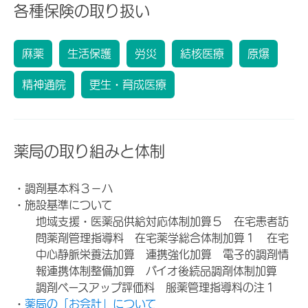
各種保険の取り扱い
麻薬
生活保護
労災
結核医療
原爆
精神通院
更生・育成医療
薬局の取り組みと体制
・調剤基本料３－ハ
・施設基準について
地域支援・医薬品供給対応体制加算５ 在宅患者訪
問薬剤管理指導料 在宅薬学総合体制加算１ 在宅
中心静脈栄養法加算 連携強化加算 電子的調剤情
報連携体制整備加算 バイオ後続品調剤体制加算
調剤ベースアップ評価料 服薬管理指導料の注１
・
薬局の「お会計」について