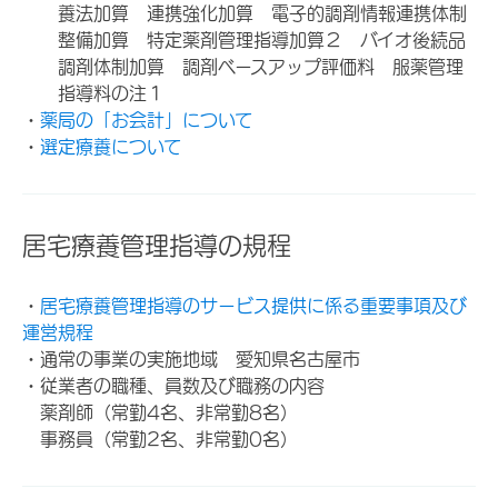
養法加算 連携強化加算 電子的調剤情報連携体制
整備加算 特定薬剤管理指導加算２ バイオ後続品
調剤体制加算 調剤ベースアップ評価料 服薬管理
指導料の注１
・
薬局の「お会計」について
・
選定療養について
居宅療養管理指導の規程
・
居宅療養管理指導のサービス提供に係る重要事項及び
運営規程
・通常の事業の実施地域 愛知県名古屋市
・従業者の職種、員数及び職務の内容
薬剤師（常勤4名、非常勤8名）
事務員（常勤2名、非常勤0名）