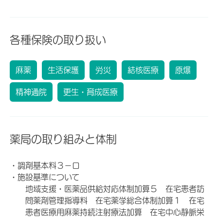
各種保険の取り扱い
麻薬
生活保護
労災
結核医療
原爆
精神通院
更生・育成医療
薬局の取り組みと体制
・調剤基本料３－ロ
・施設基準について
地域支援・医薬品供給対応体制加算５ 在宅患者訪
問薬剤管理指導料 在宅薬学総合体制加算１ 在宅
患者医療用麻薬持続注射療法加算 在宅中心静脈栄