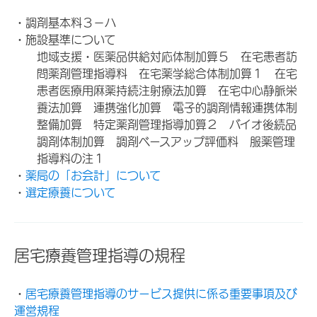
・調剤基本料３－ハ
・施設基準について
地域支援・医薬品供給対応体制加算５ 在宅患者訪
問薬剤管理指導料 在宅薬学総合体制加算１ 在宅
患者医療用麻薬持続注射療法加算 在宅中心静脈栄
養法加算 連携強化加算 電子的調剤情報連携体制
整備加算 特定薬剤管理指導加算２ バイオ後続品
調剤体制加算 調剤ベースアップ評価料 服薬管理
指導料の注１
・
薬局の「お会計」について
・
選定療養について
居宅療養管理指導の規程
・
居宅療養管理指導のサービス提供に係る重要事項及び
運営規程