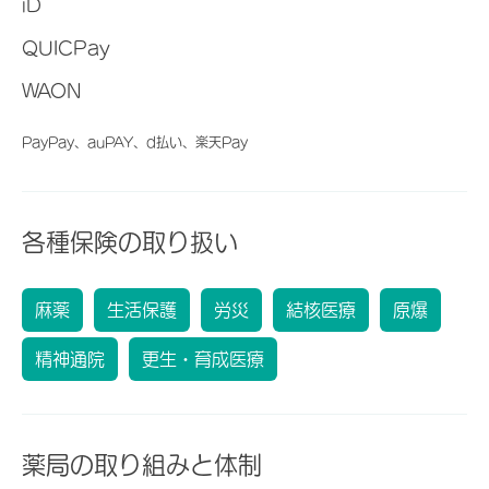
iD
QUICPay
WAON
PayPay、auPAY、d払い、楽天Pay
各種保険の取り扱い
麻薬
生活保護
労災
結核医療
原爆
精神通院
更生・育成医療
薬局の取り組みと体制