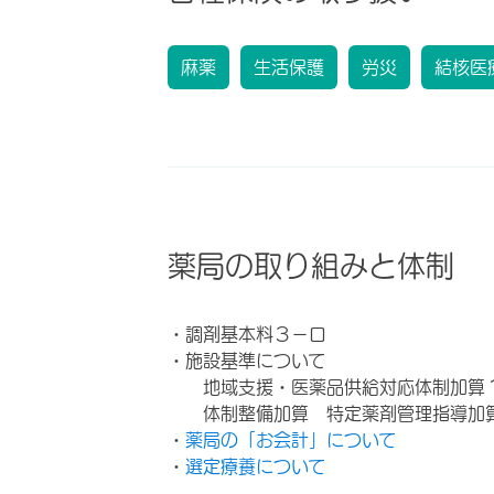
麻薬
生活保護
労災
結核医
薬局の取り組みと体制
・調剤基本料３－ロ
・施設基準について
地域支援・医薬品供給対応体制加算
体制整備加算 特定薬剤管理指導加
・
薬局の「お会計」について
・
選定療養について