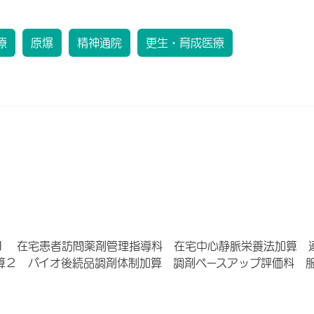
療
原爆
精神通院
更生・育成医療
１ 在宅患者訪問薬剤管理指導料 在宅中心静脈栄養法加算 
算２ バイオ後続品調剤体制加算 調剤ベースアップ評価料 