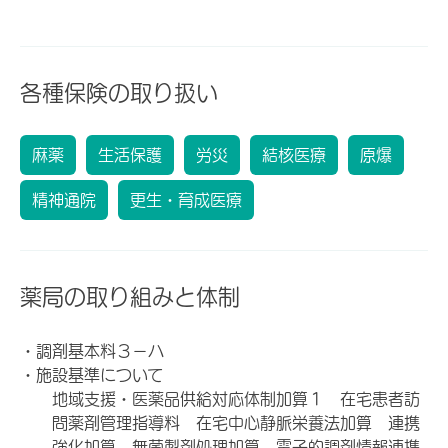
各種保険の取り扱い
麻薬
生活保護
労災
結核医療
原爆
精神通院
更生・育成医療
薬局の取り組みと体制
・調剤基本料３－ハ
・施設基準について
地域支援・医薬品供給対応体制加算１ 在宅患者訪
問薬剤管理指導料 在宅中心静脈栄養法加算 連携
強化加算 無菌製剤処理加算 電子的調剤情報連携