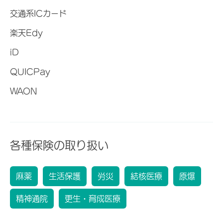
交通系ICカード
楽天Edy
iD
QUICPay
WAON
各種保険の取り扱い
麻薬
生活保護
労災
結核医療
原爆
精神通院
更生・育成医療